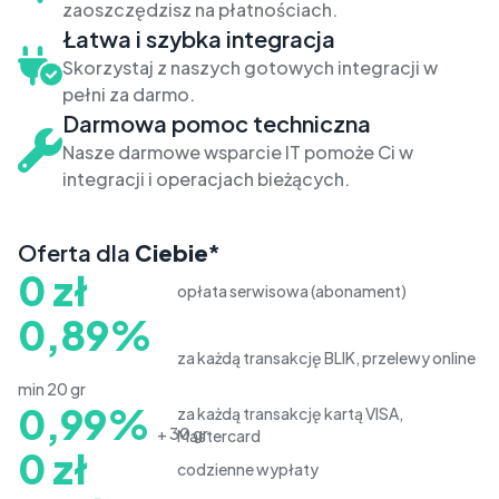
zaoszczędzisz na płatnościach.
Łatwa i szybka integracja
Skorzystaj z naszych gotowych integracji w
pełni za darmo.
Darmowa pomoc techniczna
Nasze darmowe wsparcie IT pomoże Ci w
integracji i operacjach bieżących.
Oferta dla
Ciebie
*
0 zł
opłata serwisowa (abonament)
0,89%
za każdą transakcję BLIK, przelewy online
min 20 gr
0,99%
za każdą transakcję kartą VISA,
+ 30 gr
Mastercard
0 zł
codzienne wypłaty